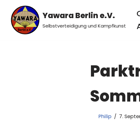
Yawara Berlin e.V.
Zum
Inhalt
Selbstverteidigung und Kampfkunst
springen
Parktr
Somme
Philip
7. Sept